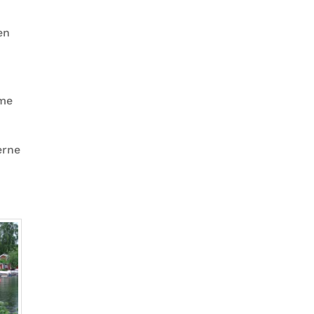
en
ame
erne